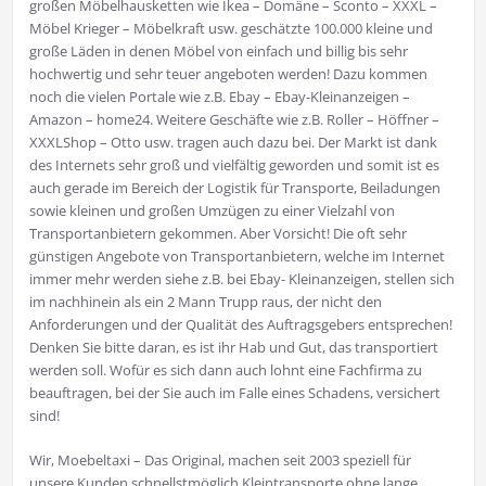
großen Möbelhausketten wie Ikea – Domäne – Sconto – XXXL –
Möbel Krieger – Möbelkraft usw. geschätzte 100.000 kleine und
große Läden in denen Möbel von einfach und billig bis sehr
hochwertig und sehr teuer angeboten werden! Dazu kommen
noch die vielen Portale wie z.B. Ebay – Ebay-Kleinanzeigen –
Amazon – home24. Weitere Geschäfte wie z.B. Roller – Höffner –
XXXLShop – Otto usw. tragen auch dazu bei. Der Markt ist dank
des Internets sehr groß und vielfältig geworden und somit ist es
auch gerade im Bereich der Logistik für Transporte, Beiladungen
sowie kleinen und großen Umzügen zu einer Vielzahl von
Transportanbietern gekommen. Aber Vorsicht! Die oft sehr
günstigen Angebote von Transportanbietern, welche im Internet
immer mehr werden siehe z.B. bei Ebay- Kleinanzeigen, stellen sich
im nachhinein als ein 2 Mann Trupp raus, der nicht den
Anforderungen und der Qualität des Auftragsgebers entsprechen!
Denken Sie bitte daran, es ist ihr Hab und Gut, das transportiert
werden soll. Wofür es sich dann auch lohnt eine Fachfirma zu
beauftragen, bei der Sie auch im Falle eines Schadens, versichert
sind!
Wir, Moebeltaxi – Das Original, machen seit 2003 speziell für
unsere Kunden schnellstmöglich Kleintransporte ohne lange